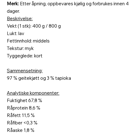
Merk:
Etter åpning, oppbevares kjølig og forbrukes innen 4
dager.
Beskrivelse:
Vekt (1 stk): 400 g / 800 g
Lukt: lav
Fettinnhold: middels
Tekstur: myk
Tyggeglede: kort
Sammensetning:
97 % geitekjøtt og 3 % tapioka
Analytiske komponenter:
Fuktighet 67,8 %
Råprotein 8,6 %
Råfett 11,5 %
Råfiber <0,3 %
Råaske 1,8 %