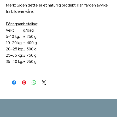
Merk: Siden dette er et naturlig produkt, kan fargen avvike
fra bildene våre.
Fôringsanbefaling:
Vekt
g/dag
5–10 kg:
± 250 g
10–20 kg:
± 400 g
20–25 kg:
± 500 g
25–35 kg:
± 750 g
35–40 kg:
± 950 g