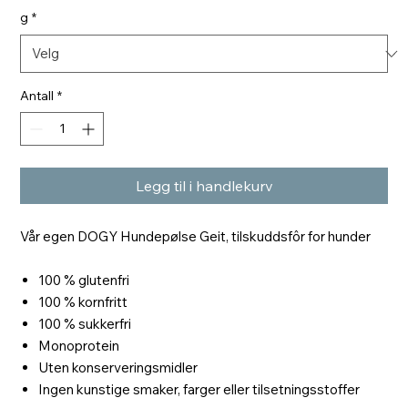
g
*
Antall
*
Legg til i handlekurv
Vår egen DOGY Hundepølse Geit, tilskuddsfôr for hunder
100 % glutenfri
100 % kornfritt
100 % sukkerfri
Monoprotein
Uten konserveringsmidler
Ingen kunstige smaker, farger eller tilsetningsstoffer