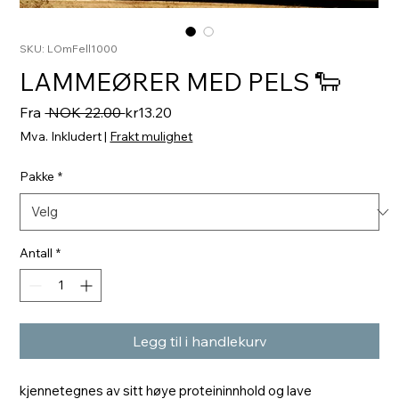
SKU: LOmFell1000
LAMMEØRER MED PELS 🐑
Vanlig
Salgspris
Fra
 NOK 22.00 
kr13.20
pris
Mva. Inkludert
|
Frakt mulighet
Pakke
*
Antall
*
Legg til i handlekurv
kjennetegnes av sitt høye proteininnhold og lave