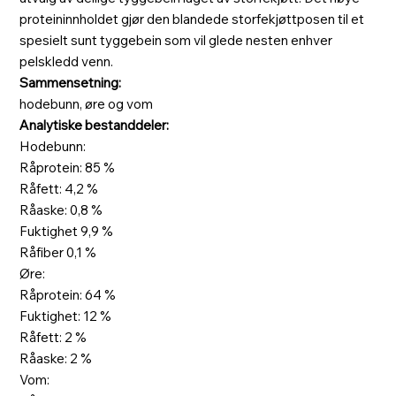
proteininnholdet gjør den blandede storfekjøttposen til et
spesielt sunt tyggebein som vil glede nesten enhver
pelskledd venn.
Sammensetning:
hodebunn, øre og vom
Analytiske bestanddeler:
Hodebunn:
Råprotein: 85 %
Råfett: 4,2 %
Råaske: 0,8 %
Fuktighet 9,9 %
Råfiber 0,1 %
Øre:
Råprotein: 64 %
Fuktighet: 12 %
Råfett: 2 %
Råaske: 2 %
Vom: