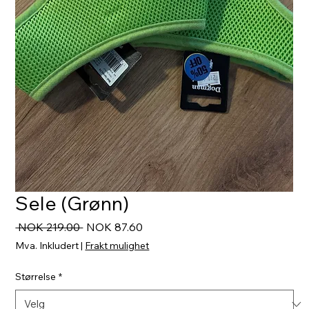
Sele (Grønn)
Vanlig
Salgspris
 NOK 219.00 
NOK 87.60
pris
Mva. Inkludert
|
Frakt mulighet
Størrelse
*