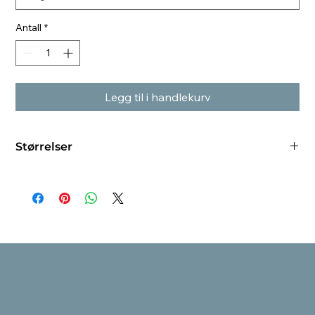
Antall
*
Legg til i handlekurv
Størrelser
L = 15mm, 50-75cm
M = hals 33xm, 46-65cm