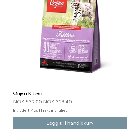
Orijen Kitten
Vanlig pris
Salgspris
NOK 539.00
NOK 323.40
Inkludert Mva.
|
Frakt mulighet
Legg til i handlekurv