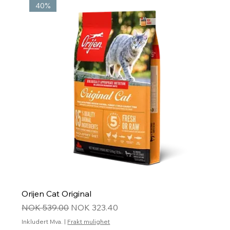
40%
Orijen Cat Original
Vanlig pris
Salgspris
NOK 539.00
NOK 323.40
Inkludert Mva.
|
Frakt mulighet