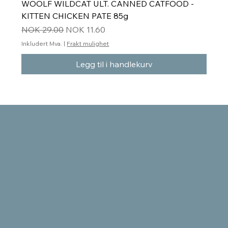
WOOLF WILDCAT ULT. CANNED CATFOOD -
KITTEN CHICKEN PATE 85g
Vanlig pris
Salgspris
NOK 29.00
NOK 11.60
Inkludert Mva.
|
Frakt mulighet
Legg til i handlekurv