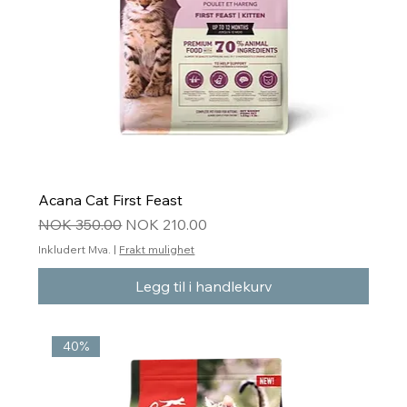
Acana Cat First Feast
Vanlig pris
Salgspris
NOK 350.00
NOK 210.00
Inkludert Mva.
|
Frakt mulighet
Legg til i handlekurv
40%