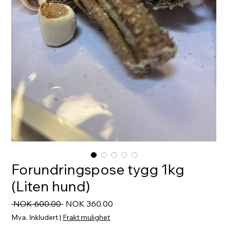
Forundringspose tygg 1kg
(Liten hund)
Vanlig
Salgspris
 NOK 600.00 
NOK 360.00
pris
Mva. Inkludert
|
Frakt mulighet