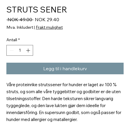
STRUTS SENER
Vanlig
Salgspris
 NOK 49.00 
NOK 29.40
pris
Mva. Inkludert
|
Frakt mulighet
Antall
*
Legg til i handlekurv
Våre proteinrike strutssener for hunder er laget av 100 %
struts, og som alle våre tyggebitter og godbiter er de uten
tilsetningsstoffer. Den harde teksturen sikrer langvarig
tyggeglede, og den lave lukten gjør dem ideelle for
innendørsfôring. En supersunn godbit, som også passer for
hunder med allergier og matallergier.