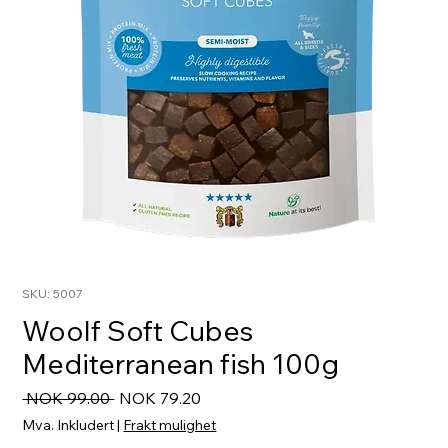
SKU: 5007
Woolf Soft Cubes
Mediterranean fish 100g
Vanlig
Salgspris
 NOK 99.00 
NOK 79.20
pris
Mva. Inkludert
|
Frakt mulighet